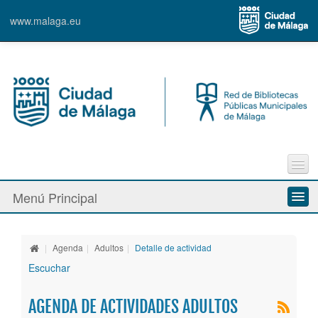
www.malaga.eu
Trámites en línea
Menú Principal
e-Biblio
e-Film
Quiénes somos
Faq´s
|
Agenda
|
Adultos
|
Detalle de actividad
Nuestras bibliotecas
Escuchar
Sugerencias
Contacto
Servicios
AGENDA DE ACTIVIDADES ADULTOS