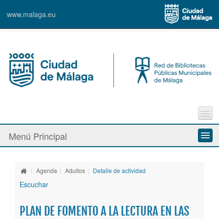
www.malaga.eu
Trámites en línea
Menú Principal
e-Biblio
e-Film
Quiénes somos
Faq´s
|
Agenda
|
Adultos
|
Detalle de actividad
Nuestras bibliotecas
Escuchar
Sugerencias
Contacto
Servicios
PLAN DE FOMENTO A LA LECTURA EN LAS