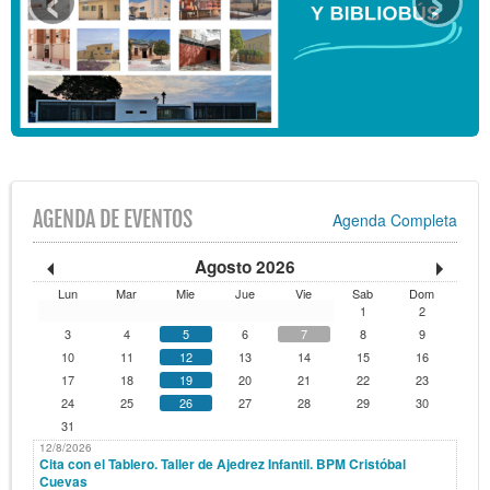
Secciones/Orientate
Busca tu libro
Agenda
AGENDA DE EVENTOS
Agenda Completa
Agosto 2026
Lun
Mar
Mie
Jue
Vie
Sab
Dom
1
2
3
4
5
6
7
8
9
10
11
12
13
14
15
16
17
18
19
20
21
22
23
24
25
26
27
28
29
30
31
12/8/2026
Cita con el Tablero. Taller de Ajedrez Infantil. BPM Cristóbal
Cuevas