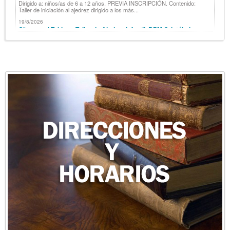
Dirigido a: niños/as de 6 a 12 años. PREVIA INSCRIPCIÓN. Contenido:
Taller de iniciación al ajedrez dirigido a los más...
19/8/2026
Cita con el Tablero. Taller de Ajedrez Infantil. BPM Cristóbal
Cuevas
Dirigido a: niños/as de 6 a 12 años. PREVIA INSCRIPCIÓN. Contenido:
Taller de iniciación al ajedrez dirigido a los más...
Ver todos los eventos