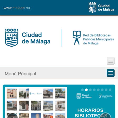
www.malaga.eu
Trámites en línea
Menú Principal
e-Biblio
e-Film
Quiénes somos
Faq´s
Nuestras bibliotecas
Sugerencias
Contacto
‹
›
Servicios