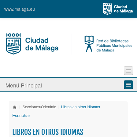
www.malaga.eu
Trámites en línea
Menú Principal
e-Biblio
e-Film
Quiénes somos
Faq´s
|
Secciones/Orientate
|
Libros en otros idiomas
Nuestras bibliotecas
Escuchar
Sugerencias
Contacto
Servicios
LIBROS EN OTROS IDIOMAS