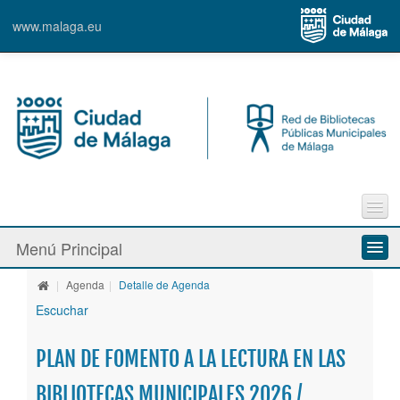
www.malaga.eu
Trámites en línea
Menú Principal
e-Biblio
e-Film
|
Agenda
|
Detalle de Agenda
Quiénes somos
Escuchar
Faq´s
Nuestras bibliotecas
Sugerencias
PLAN DE FOMENTO A LA LECTURA EN LAS
Contacto
Servicios
BIBLIOTECAS MUNICIPALES 2026 /